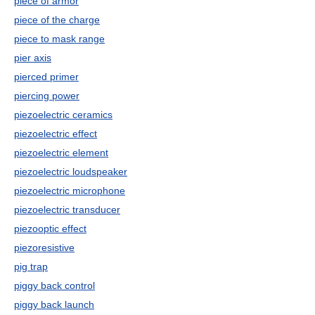
piece of armor
piece of the charge
piece to mask range
pier axis
pierced primer
piercing power
piezoelectric ceramics
piezoelectric effect
piezoelectric element
piezoelectric loudspeaker
piezoelectric microphone
piezoelectric transducer
piezooptic effect
piezoresistive
pig trap
piggy back control
piggy back launch