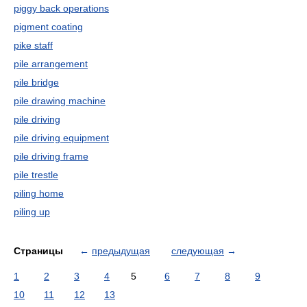
piggy back operations
pigment coating
pike staff
pile arrangement
pile bridge
pile drawing machine
pile driving
pile driving equipment
pile driving frame
pile trestle
piling home
piling up
Страницы
←
предыдущая
следующая
→
1
2
3
4
5
6
7
8
9
10
11
12
13